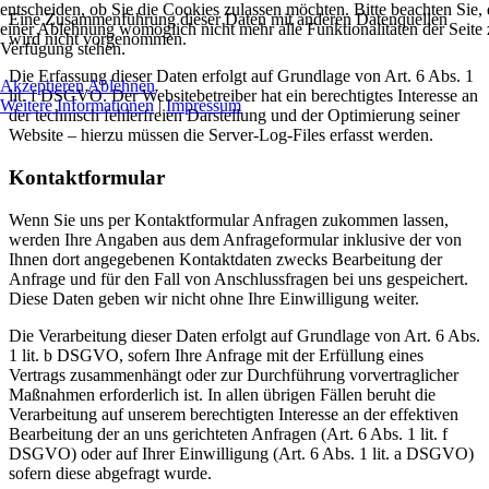
entscheiden, ob Sie die Cookies zulassen möchten. Bitte beachten Sie, 
Eine Zusammenführung dieser Daten mit anderen Datenquellen
einer Ablehnung womöglich nicht mehr alle Funktionalitäten der Seite 
wird nicht vorgenommen.
Verfügung stehen.
Die Erfassung dieser Daten erfolgt auf Grundlage von Art. 6 Abs. 1
Akzeptieren
Ablehnen
lit. f DSGVO. Der Websitebetreiber hat ein berechtigtes Interesse an
Weitere Informationen
|
Impressum
der technisch fehlerfreien Darstellung und der Optimierung seiner
Website – hierzu müssen die Server-Log-Files erfasst werden.
Kontaktformular
Wenn Sie uns per Kontaktformular Anfragen zukommen lassen,
werden Ihre Angaben aus dem Anfrageformular inklusive der von
Ihnen dort angegebenen Kontaktdaten zwecks Bearbeitung der
Anfrage und für den Fall von Anschlussfragen bei uns gespeichert.
Diese Daten geben wir nicht ohne Ihre Einwilligung weiter.
Die Verarbeitung dieser Daten erfolgt auf Grundlage von Art. 6 Abs.
1 lit. b DSGVO, sofern Ihre Anfrage mit der Erfüllung eines
Vertrags zusammenhängt oder zur Durchführung vorvertraglicher
Maßnahmen erforderlich ist. In allen übrigen Fällen beruht die
Verarbeitung auf unserem berechtigten Interesse an der effektiven
Bearbeitung der an uns gerichteten Anfragen (Art. 6 Abs. 1 lit. f
DSGVO) oder auf Ihrer Einwilligung (Art. 6 Abs. 1 lit. a DSGVO)
sofern diese abgefragt wurde.