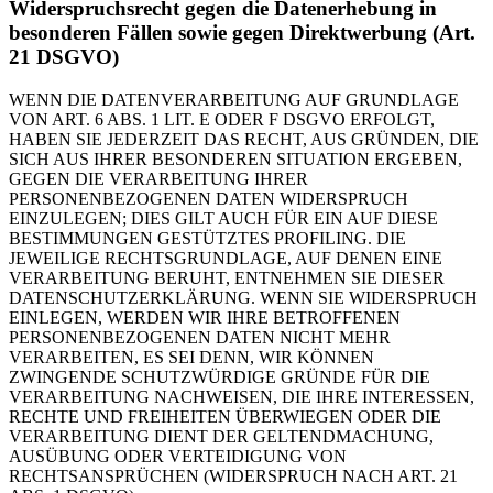
Widerspruchsrecht gegen die Datenerhebung in
besonderen Fällen sowie gegen Direktwerbung (Art.
21 DSGVO)
WENN DIE DATENVERARBEITUNG AUF GRUNDLAGE
VON ART. 6 ABS. 1 LIT. E ODER F DSGVO ERFOLGT,
HABEN SIE JEDERZEIT DAS RECHT, AUS GRÜNDEN, DIE
SICH AUS IHRER BESONDEREN SITUATION ERGEBEN,
GEGEN DIE VERARBEITUNG IHRER
PERSONENBEZOGENEN DATEN WIDERSPRUCH
EINZULEGEN; DIES GILT AUCH FÜR EIN AUF DIESE
BESTIMMUNGEN GESTÜTZTES PROFILING. DIE
JEWEILIGE RECHTSGRUNDLAGE, AUF DENEN EINE
VERARBEITUNG BERUHT, ENTNEHMEN SIE DIESER
DATENSCHUTZERKLÄRUNG. WENN SIE WIDERSPRUCH
EINLEGEN, WERDEN WIR IHRE BETROFFENEN
PERSONENBEZOGENEN DATEN NICHT MEHR
VERARBEITEN, ES SEI DENN, WIR KÖNNEN
ZWINGENDE SCHUTZWÜRDIGE GRÜNDE FÜR DIE
VERARBEITUNG NACHWEISEN, DIE IHRE INTERESSEN,
RECHTE UND FREIHEITEN ÜBERWIEGEN ODER DIE
VERARBEITUNG DIENT DER GELTENDMACHUNG,
AUSÜBUNG ODER VERTEIDIGUNG VON
RECHTSANSPRÜCHEN (WIDERSPRUCH NACH ART. 21