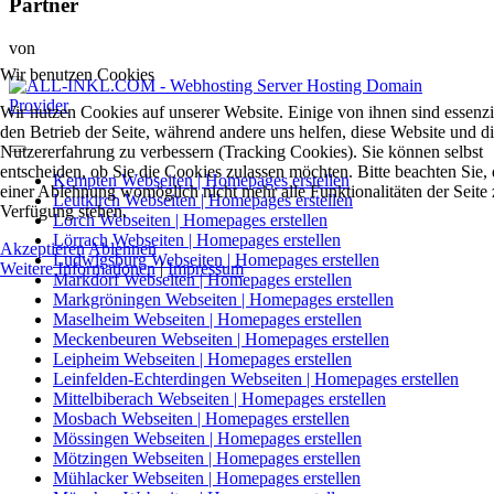
Partner
von
Wir benutzen Cookies
Wir nutzen Cookies auf unserer Website. Einige von ihnen sind essenzie
den Betrieb der Seite, während andere uns helfen, diese Website und d
Nutzererfahrung zu verbessern (Tracking Cookies). Sie können selbst
entscheiden, ob Sie die Cookies zulassen möchten. Bitte beachten Sie, 
Kempten Webseiten | Homepages erstellen
einer Ablehnung womöglich nicht mehr alle Funktionalitäten der Seite 
Leutkirch Webseiten | Homepages erstellen
Verfügung stehen.
Lorch Webseiten | Homepages erstellen
Lörrach Webseiten | Homepages erstellen
Akzeptieren
Ablehnen
Ludwigsburg Webseiten | Homepages erstellen
Weitere Informationen
|
Impressum
Markdorf Webseiten | Homepages erstellen
Markgröningen Webseiten | Homepages erstellen
Maselheim Webseiten | Homepages erstellen
Meckenbeuren Webseiten | Homepages erstellen
Leipheim Webseiten | Homepages erstellen
Leinfelden-Echterdingen Webseiten | Homepages erstellen
Mittelbiberach Webseiten | Homepages erstellen
Mosbach Webseiten | Homepages erstellen
Mössingen Webseiten | Homepages erstellen
Mötzingen Webseiten | Homepages erstellen
Mühlacker Webseiten | Homepages erstellen