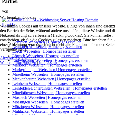
Partner
von
Wir benutzen Cookies
Wir nutzen Cookies auf unserer Website. Einige von ihnen sind essenzie
den Betrieb der Seite, während andere uns helfen, diese Website und d
Nutzererfahrung zu verbessern (Tracking Cookies). Sie können selbst
entscheiden, ob Sie die Cookies zulassen möchten. Bitte beachten Sie, 
Kempten Webseiten | Homepages erstellen
einer Ablehnung womöglich nicht mehr alle Funktionalitäten der Seite 
Leutkirch Webseiten | Homepages erstellen
Verfügung stehen.
Lorch Webseiten | Homepages erstellen
Lörrach Webseiten | Homepages erstellen
Akzeptieren
Ablehnen
Ludwigsburg Webseiten | Homepages erstellen
Weitere Informationen
|
Impressum
Markdorf Webseiten | Homepages erstellen
Markgröningen Webseiten | Homepages erstellen
Maselheim Webseiten | Homepages erstellen
Meckenbeuren Webseiten | Homepages erstellen
Leipheim Webseiten | Homepages erstellen
Leinfelden-Echterdingen Webseiten | Homepages erstellen
Mittelbiberach Webseiten | Homepages erstellen
Mosbach Webseiten | Homepages erstellen
Mössingen Webseiten | Homepages erstellen
Mötzingen Webseiten | Homepages erstellen
Mühlacker Webseiten | Homepages erstellen